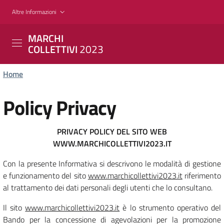
Salta
Altre Informazioni
al
contenuto
MARCHI
principale
2023
COLLETTIVI
Home
Policy Privacy
PRIVACY POLICY DEL SITO WEB
WWW.MARCHICOLLETTIVI2023.IT
Con la presente Informativa si descrivono le modalità di gestione
e funzionamento del sito
www.marchicollettivi2023.it
riferimento
al trattamento dei dati personali degli utenti che lo consultano.
Il sito
www.marchicollettivi2023.it
è lo strumento operativo del
Bando per la concessione di agevolazioni per la promozione